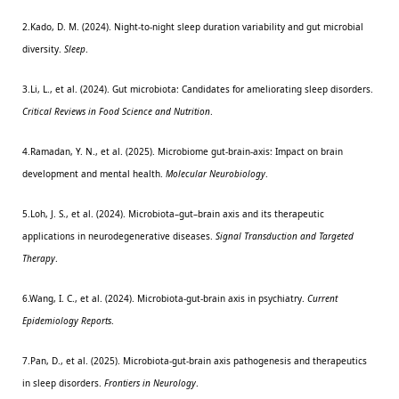
2.Kado, D. M. (2024). Night-to-night sleep duration variability and gut microbial
diversity.
Sleep
.
3.Li, L., et al. (2024). Gut microbiota: Candidates for ameliorating sleep disorders.
Critical Reviews in Food Science and Nutrition
.
4.Ramadan, Y. N., et al. (2025). Microbiome gut-brain-axis: Impact on brain
development and mental health.
Molecular Neurobiology
.
5.Loh, J. S., et al. (2024). Microbiota–gut–brain axis and its therapeutic
applications in neurodegenerative diseases.
Signal Transduction and Targeted
Therapy
.
6.Wang, I. C., et al. (2024). Microbiota-gut-brain axis in psychiatry.
Current
Epidemiology Reports
.
7.Pan, D., et al. (2025). Microbiota-gut-brain axis pathogenesis and therapeutics
in sleep disorders.
Frontiers in Neurology
.