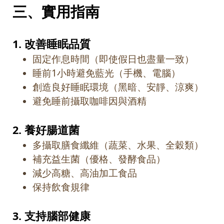
三、實用指南
1.
改善睡眠品質
固定作息時間（即使假日也盡量一致）
睡前
1
小時避免藍光（手機、電腦）
創造良好睡眠環境（黑暗、安靜、涼爽）
避免睡前攝取咖啡因與酒精
2.
養好腸道菌
多攝取膳食纖維（蔬菜、水果、全穀類）
補充益生菌（優格、發酵食品）
減少高糖、高油加工食品
保持飲食規律
3.
支持腦部健康