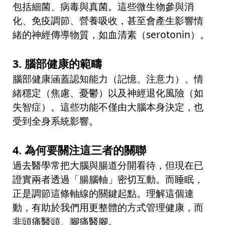
包括細菌、病毒與真菌。這些微生物參與消
化、免疫調節、營養吸收，甚至會產生影響情
緒的神經傳導物質，如血清素（
serotonin
）。
3.
腦部健康的範疇
腦部健康涵蓋認知能力（記憶、注意力）、情
緒穩定（焦慮、憂鬱）以及神經退化風險（如
失智症）。這些功能不僅由大腦本身決定，也
受到全身系統影響。
4.
為何要關注這三者的關聯
過去醫學常把大腦與腸道分開看待，但現在已
證實兩者透過「腸腦軸」密切互動。而睡眠，
正是調節這條軸線的關鍵起點。理解這個連
動，有助於我們用更整體的方式管理健康，而
非頭痛醫頭、腳痛醫腳。