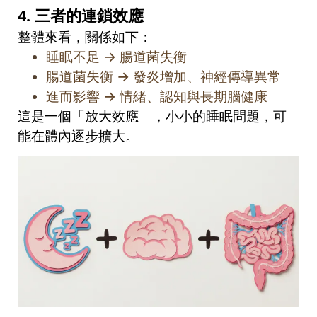
4.
三者的連鎖效應
整體來看，關係如下：
睡眠不足
→
腸道菌失衡
腸道菌失衡
→
發炎增加、神經傳導異常
進而影響
→
情緒、認知與長期腦健康
這是一個「放大效應」，小小的睡眠問題，可
能在體內逐步擴大。