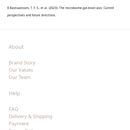
8.Bastiaanssen, T. F. S., et al. (2023). The microbiome-gut-brain axis: Current
perspectives and future directions.
About
Brand Story
Our Values
Our Team
Help
FAQ
Delivery & Shipping
Payment