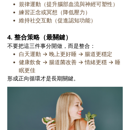
規律運動（提升腦部血流與神經可塑性）
練習正念或冥想（降低壓力）
維持社交互動（促進認知功能）
4.
整合策略（最關鍵）
不要把這三件事分開做，而是整合：
白天運動
→
晚上更好睡
→
腸道更穩定
健康飲食
→
腸道菌改善
→
情緒更穩
→
睡
眠更佳
形成正向循環才是長期關鍵。