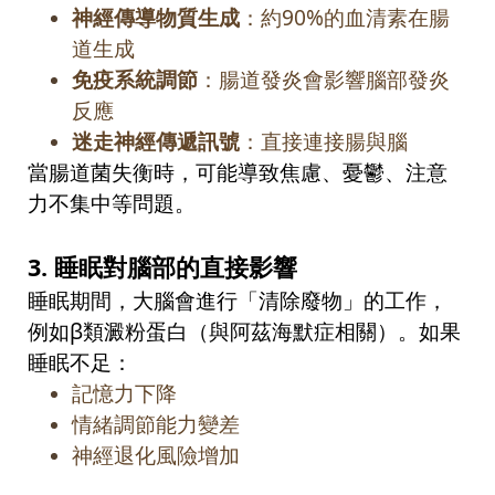
神經傳導物質生成
：約
90%
的血清素在腸
道生成
免疫系統調節
：腸道發炎會影響腦部發炎
反應
迷走神經傳遞訊號
：直接連接腸與腦
當腸道菌失衡時，可能導致焦慮、憂鬱、注意
力不集中等問題。
3.
睡眠對腦部的直接影響
睡眠期間，大腦會進行「清除廢物」的工作，
例如
β
類澱粉蛋白（與阿茲海默症相關）。如果
睡眠不足：
記憶力下降
情緒調節能力變差
神經退化風險增加