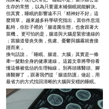
生存的常態
，以為只要週末補個眠就能解決。
但其實，睡眠的影響遠不只「精神好不好」這
麼簡單
。越來越多科學研究指出，當你作息混
亂時，你肚子裡的「腸道菌生態」也會跟著大
當機
。更可怕的是，腸道與大腦是緊密連線的
；當腸道發炎失衡，焦慮、憂鬱與腦霧就會接
踵而來
。
換句話說，「睡眠、腸道、大腦」其實是一條
牽一髮動全身的健康連線
。這篇文章將帶你看
懂這條被低估的生理軸線
。別再頭痛醫頭、腳
痛醫腳了
，跟著我們從「腸道防護」做起，用
最省力的方式找回清晰的大腦與安穩的睡眠。