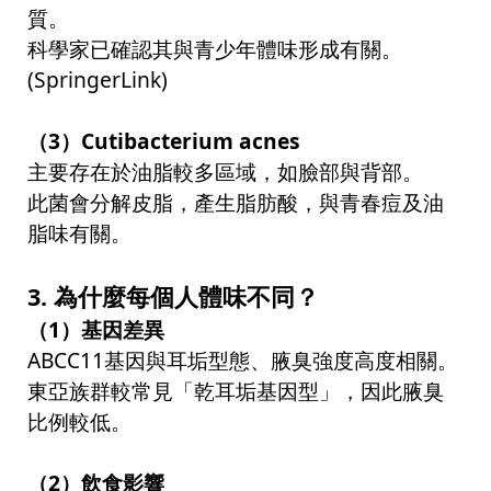
質。
科學家已確認其與青少年體味形成有關。
(SpringerLink)
（
3
）
Cutibacterium acnes
主要存在於油脂較多區域，如臉部與背部。
此菌會分解皮脂，產生脂肪酸，與青春痘及油
脂味有關。
3.
為什麼每個人體味不同？
（
1
）基因差異
ABCC11
基因與耳垢型態、腋臭強度高度相關。
東亞族群較常見「乾耳垢基因型」，因此腋臭
比例較低。
（
2
）飲食影響