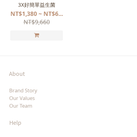
3X好簡單益生菌
NT$1,380 ~ NT$6...
NT$9,660
About
Brand Story
Our Values
Our Team
Help