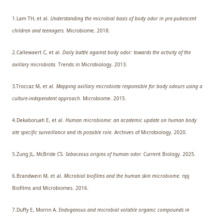
1.Lam TH, et al.
Understanding the microbial basis of body odor in pre-pubescent
children and teenagers.
Microbiome. 2018.
2.Callewaert C, et al.
Daily battle against body odor: towards the activity of the
axillary microbiota.
Trends in Microbiology. 2013.
3.Troccaz M, et al.
Mapping axillary microbiota responsible for body odours using a
culture-independent approach.
Microbiome. 2015.
4.Dekaboruah E, et al.
Human microbiome: an academic update on human body
site specific surveillance and its possible role.
Archives of Microbiology. 2020.
5.Zung JL, McBride CS.
Sebaceous origins of human odor.
Current Biology. 2025.
6.Brandwein M, et al.
Microbial biofilms and the human skin microbiome.
npj
Biofilms and Microbiomes. 2016.
7.Duffy E, Morrin A.
Endogenous and microbial volatile organic compounds in