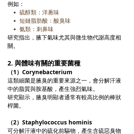
例如：
硫醇類：洋蔥味
短鏈脂肪酸：酸臭味
氨類：刺鼻味
研究指出，腋下氣味尤其與微生物代謝高度相
關。
2.
與體味有關的重要菌種
（
1
）
Corynebacterium
這類細菌是腋臭的重要來源之一，會分解汗液
中的脂質與胺基酸，產生強烈氣味。
研究顯示，腋臭明顯者通常有較高比例的棒狀
桿菌。
（
2
）
Staphylococcus hominis
可分解汗液中的硫化前驅物，產生含硫惡臭物