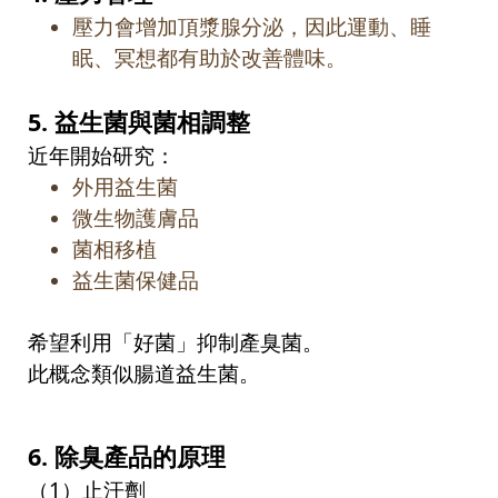
壓力會增加頂漿腺分泌，因此運動、睡
眠、冥想都有助於改善體味。
5.
益生菌與菌相調整
近年開始研究：
外用益生菌
微生物護膚品
菌相移植
益生菌保健品
希望利用「好菌」抑制產臭菌。
此概念類似腸道益生菌。
6.
除臭產品的原理
（
1
）止汗劑