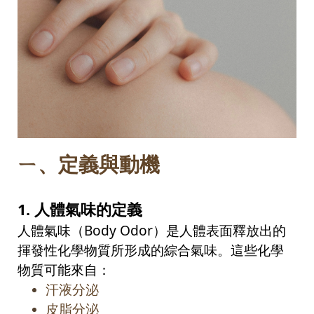
ㄧ、
定義與動機
1.
人體氣味的定義
人體氣味（
Body Odor
）是人體表面釋放出的
揮發性化學物質所形成的綜合氣味。這些化學
物質可能來自：
汗液分泌
皮脂分泌