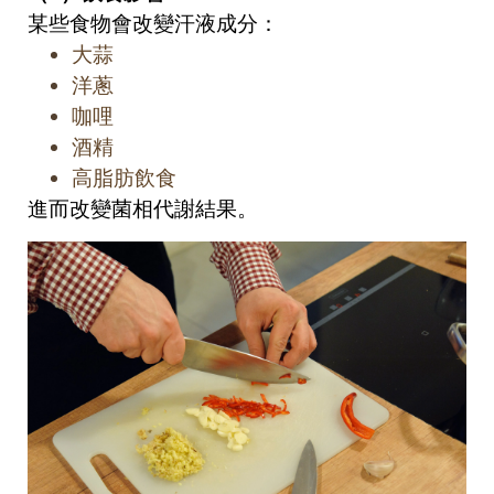
某些食物會改變汗液成分：
大蒜
洋蔥
咖哩
酒精
高脂肪飲食
進而改變菌相代謝結果。