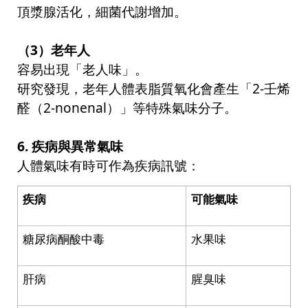
頂漿腺活化，細菌代謝增加。
（
3
）老年人
容易出現「老人味」。
研究發現，老年人體表脂質氧化會產生「
2-
壬烯
醛（
2-nonenal
）」等特殊氣味分子。
6.
疾病與異常氣味
人體氣味有時可作為疾病訊號：
疾病
可能氣味
糖尿病酮酸中毒
水果味
肝病
腥臭味