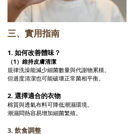
三、
實用指南
1.
如何改善體味？
（
1
）維持皮膚清潔
規律洗澡能減少細菌數量與代謝物累積。
但過度清潔也可能破壞正常菌相平衡。
2.
選擇適合的衣物
棉質與透氣布料可降低潮濕環境。
潮濕悶熱容易增加細菌繁殖。
3.
飲食調整