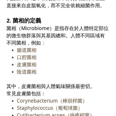
直接來自皮脂氧化，而不完全依賴細菌作用。
2.
菌相的定義
菌相（
Microbiome
）是指存在於人體特定部位
的微生物群落與其基因總和。人體不同區域有
不同菌相，例如
：
腸道菌相
口腔菌相
皮膚菌相
陰道菌相
其中，皮膚菌相與人體氣味關係最密切。
常見皮膚菌包括：
Corynebacterium
（棒狀桿菌）
Staphylococcus
（葡萄球菌）
Cutibacterium acnes
（痤瘡桿菌）