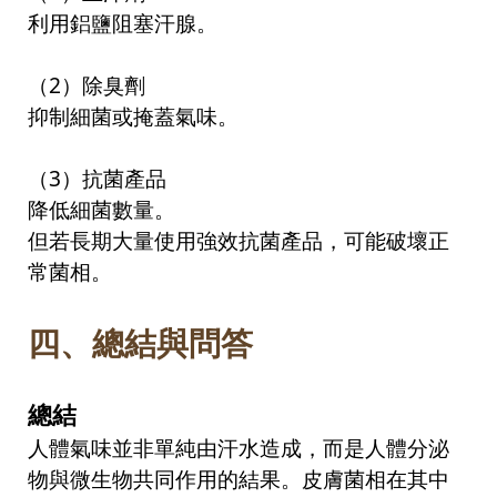
利用鋁鹽阻塞汗腺。
（
2
）除臭劑
抑制細菌或掩蓋氣味。
（
3
）抗菌產品
降低細菌數量。
但若長期大量使用強效抗菌產品，可能破壞正
常菌相。
四、
總結與問答
總結
人體氣味並非單純由汗水造成，而是人體分泌
物與微生物共同作用的結果。皮膚菌相在其中