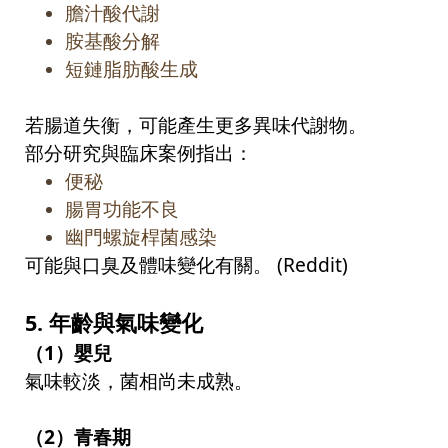
膽汁酸代謝
胺基酸分解
短鏈脂肪酸生成
若腸道失衡，可能產生更多異味代謝物。
部分研究與臨床案例指出：
便秘
腸胃功能不良
幽門螺旋桿菌感染
可能與口臭及體味變化有關。
(Reddit)
5.
年齡與氣味變化
（
1
）嬰兒
氣味較淡，菌相尚未成熟。
（
2
）青春期