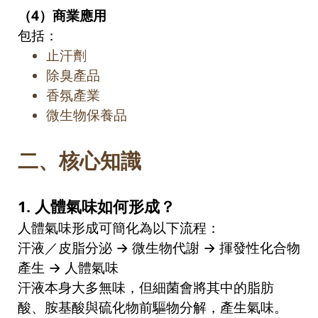
（
4
）商業應用
包括：
止汗劑
除臭產品
香氛產業
微生物保養品
二、核心知識
1.
人體氣味如何形成？
人體氣味形成可簡化為以下流程：
汗液／皮脂分泌
→
微生物代謝
→
揮發性化合物
產生
→
人體氣味
汗液本身大多無味，但細菌會將其中的脂肪
酸、胺基酸與硫化物前驅物分解，產生氣味。