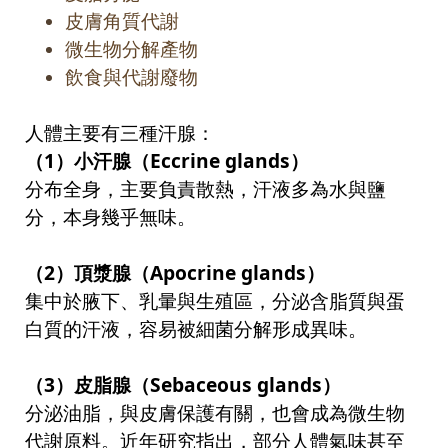
皮膚角質代謝
微生物分解產物
飲食與代謝廢物
人體主要有三種汗腺：
（
1
）小汗腺（
Eccrine glands
）
分布全身，主要負責散熱，汗液多為水與鹽
分，本身幾乎無味。
（
2
）頂漿腺（
Apocrine glands
）
集中於腋下、乳暈與生殖區，分泌含脂質與蛋
白質的汗液，容易被細菌分解形成異味。
（
3
）皮脂腺（
Sebaceous glands
）
分泌油脂，與皮膚保護有關，也會成為微生物
代謝原料。近年研究指出，部分人體氣味甚至