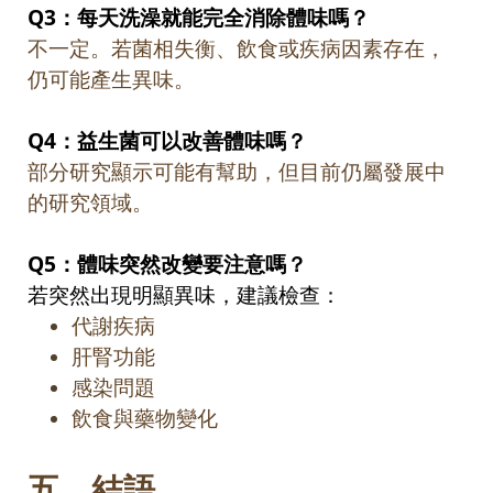
Q3
：每天洗澡就能完全消除體味嗎？
不一定。若菌相失衡、飲食或疾病因素存在，
仍可能產生異味。
Q4
：益生菌可以改善體味嗎？
部分研究顯示可能有幫助，但目前仍屬發展中
的研究領域。
Q5
：體味突然改變要注意嗎？
若突然出現明顯異味，建議檢查：
代謝疾病
肝腎功能
感染問題
飲食與藥物變化
五、
結語