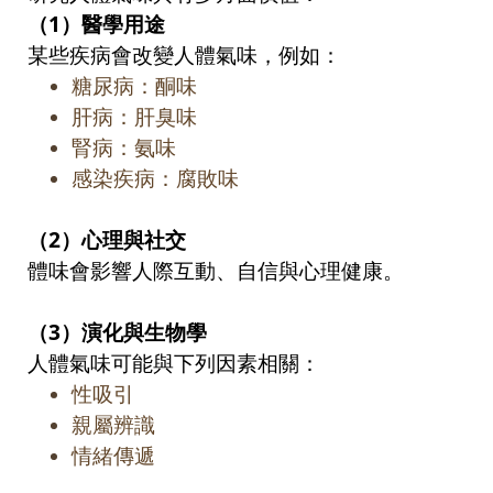
（
1
）醫學用途
某些疾病會改變人體氣味，例如：
糖尿病：酮味
肝病：肝臭味
腎病：氨味
感染疾病：腐敗味
（
2
）心理與社交
體味會影響人際互動、自信與心理健康。
（
3
）演化與生物學
人體氣味可能與下列因素相關：
性吸引
親屬辨識
情緒傳遞