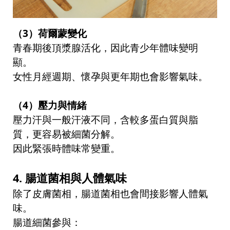
（
3
）荷爾蒙變化
青春期後頂漿腺活化，因此青少年體味變明
顯。
女性月經週期、懷孕與更年期也會影響氣味。
（
4
）壓力與情緒
壓力汗與一般汗液不同，含較多蛋白質與脂
質，更容易被細菌分解。
因此緊張時體味常變重。
4.
腸道菌相與人體氣味
除了皮膚菌相，腸道菌相也會間接影響人體氣
味。
腸道細菌參與：