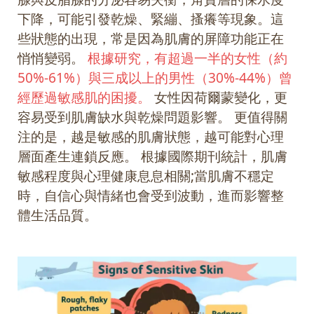
下降，可能引發乾燥、緊繃、搔癢等現象。這
些狀態的出現，常是因為肌膚的屏障功能正在
悄悄變弱。
根據研究，有超過一半的女性（約
50%-61%）與三成以上的男性（30%-44%）曾
經歷過敏感肌的困擾。
女性因荷爾蒙變化，更
容易受到肌膚缺水與乾燥問題影響。 更值得關
注的是，越是敏感的肌膚狀態，越可能對心理
層面產生連鎖反應。 根據國際期刊統計，肌膚
敏感程度與心理健康息息相關;當肌膚不穩定
時，自信心與情緒也會受到波動，進而影響整
體生活品質。