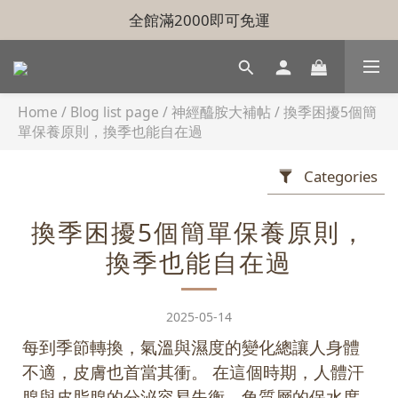
全館滿2000即可免運
Home
/
Blog list page
/
神經醯胺大補帖
/
換季困擾5個簡
單保養原則，換季也能自在過
Categories
換季困擾5個簡單保養原則，
換季也能自在過
2025-05-14
每到季節轉換，氣溫與濕度的變化總讓人身體
不適，皮膚也首當其衝。 在這個時期，人體汗
腺與皮脂腺的分泌容易失衡，角質層的保水度