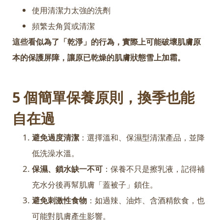
使用清潔力太強的洗劑
頻繁去角質或清潔
這些看似為了「乾淨」的行為，實際上可能破壞肌膚原
本的保護屏障，讓原已乾燥的肌膚狀態雪上加霜。
5 個簡單保養原則，換季也能
自在過
避免過度清潔
：選擇溫和、保濕型清潔產品，並降
低洗澡水溫。
保濕、鎖水缺一不可
：保養不只是擦乳液，記得補
充水分後再幫肌膚「蓋被子」鎖住。
避免刺激性食物
：如過辣、油炸、含酒精飲食，也
可能對肌膚產生影響。