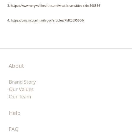
3.
https://www.verywellhealth.com/what-is-sensitive-skin-5085561
4.
https://pmc.ncbi.nlm.nih.gov/articles/PMC5595600/
About
Brand Story
Our Values
Our Team
Help
FAQ