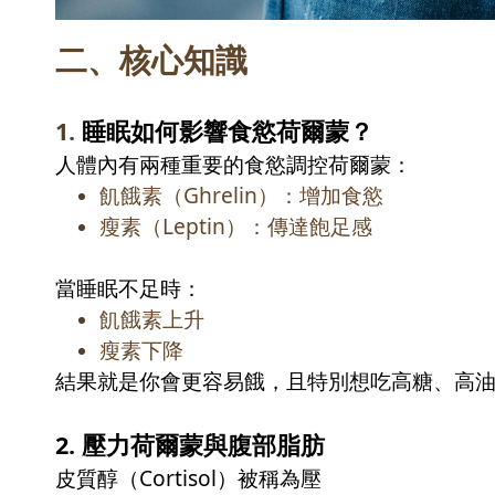
二、
核心知識
1.
睡眠如何影響食慾荷爾蒙？
人體內有兩種重要的食慾調控荷爾蒙：
飢餓素（
Ghrelin
）：增加食慾
瘦素（
Leptin
）：傳達飽足感
當睡眠不足時：
飢餓素上升
瘦素下降
結果就是你會更容易餓，且特別想吃高糖、高
2.
壓力荷爾蒙與腹部脂肪
皮質醇（
Cortisol
）被稱為壓