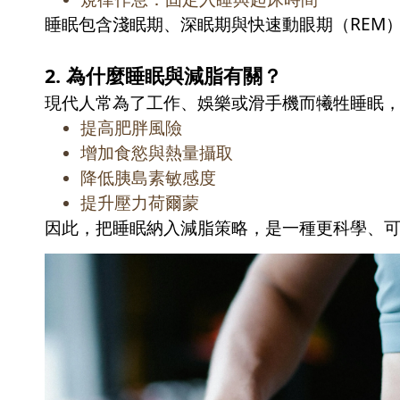
睡眠包含淺眠期、深眠期與快速動眼期（
REM
2.
為什麼睡眠與減脂有關？
現代人常為了工作、娛樂或滑手機而犧牲睡眠
提高肥胖風險
增加食慾與熱量攝取
降低胰島素敏感度
提升壓力荷爾蒙
因此，把睡眠納入減脂策略，是一種更科學、