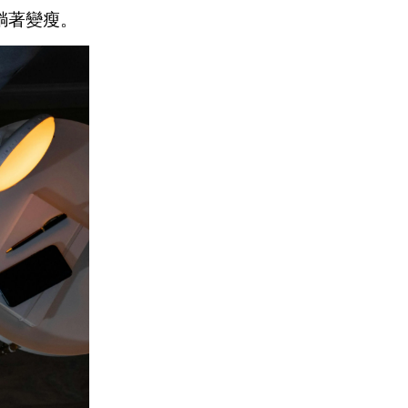
躺著變瘦。