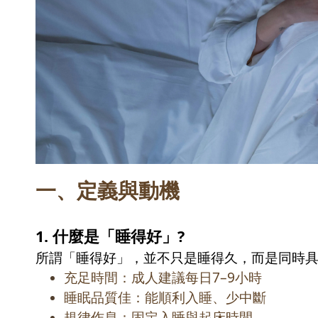
一、定義與動機
1. 什麼是「睡得好」?
所謂「睡得好」，並不只是睡得久，而是同時
充足時間：成人建議每日
7–9
小時
睡眠品質佳：能順利入睡、少中斷
規律作息：固定入睡與起床時間