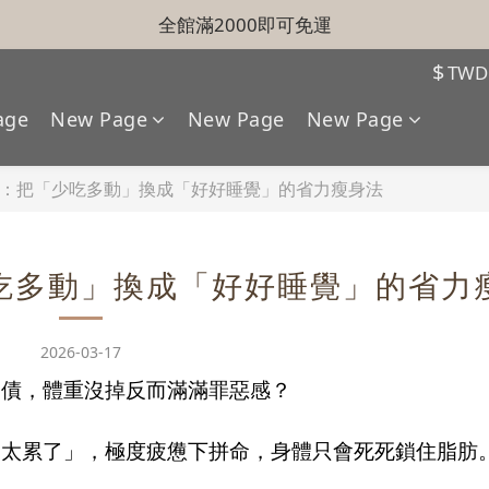
全館滿2000即可免運
$
TWD
age
New Page
New Page
New Page
：把「少吃多動」換成「好好睡覺」的省力瘦身法
吃多動」換成「好好睡覺」的省力
2026-03-17
還債，體重沒掉反而滿滿罪惡感？
「太累了」，極度疲憊下拼命，身體只會死死鎖住脂肪