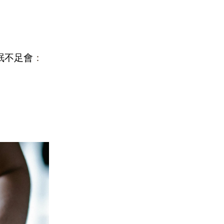
眠不足會
：