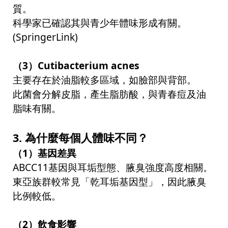
質。
科學家已確認其與青少年體味形成有關。
(SpringerLink)
（
3
）
Cutibacterium acnes
主要存在於油脂較多區域，如臉部與背部。
此菌會分解皮脂，產生脂肪酸，與青春痘及油
脂味有關。
3.
為什麼每個人體味不同？
（
1
）基因差異
ABCC11
基因與耳垢型態、腋臭強度高度相關。
東亞族群較常見「乾耳垢基因型」，因此腋臭
比例較低。
（
2
）飲食影響