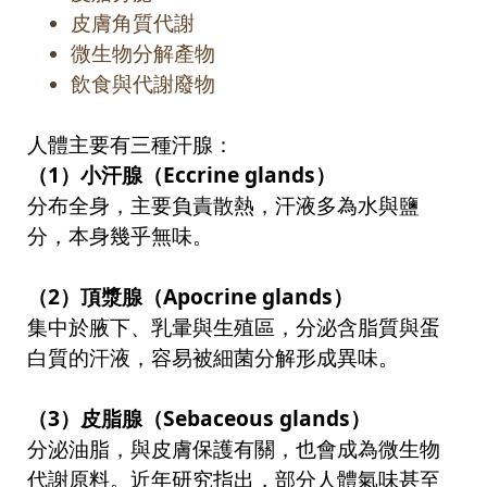
皮膚角質代謝
微生物分解產物
飲食與代謝廢物
人體主要有三種汗腺：
（
1
）小汗腺（
Eccrine glands
）
分布全身，主要負責散熱，汗液多為水與鹽
分，本身幾乎無味。
（
2
）頂漿腺（
Apocrine glands
）
集中於腋下、乳暈與生殖區，分泌含脂質與蛋
白質的汗液，容易被細菌分解形成異味。
（
3
）皮脂腺（
Sebaceous glands
）
分泌油脂，與皮膚保護有關，也會成為微生物
代謝原料。近年研究指出，部分人體氣味甚至