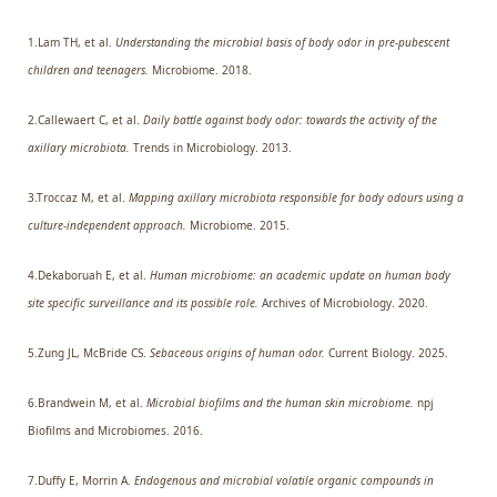
1.Lam TH, et al.
Understanding the microbial basis of body odor in pre-pubescent
children and teenagers.
Microbiome. 2018.
2.Callewaert C, et al.
Daily battle against body odor: towards the activity of the
axillary microbiota.
Trends in Microbiology. 2013.
3.Troccaz M, et al.
Mapping axillary microbiota responsible for body odours using a
culture-independent approach.
Microbiome. 2015.
4.Dekaboruah E, et al.
Human microbiome: an academic update on human body
site specific surveillance and its possible role.
Archives of Microbiology. 2020.
5.Zung JL, McBride CS.
Sebaceous origins of human odor.
Current Biology. 2025.
6.Brandwein M, et al.
Microbial biofilms and the human skin microbiome.
npj
Biofilms and Microbiomes. 2016.
7.Duffy E, Morrin A.
Endogenous and microbial volatile organic compounds in