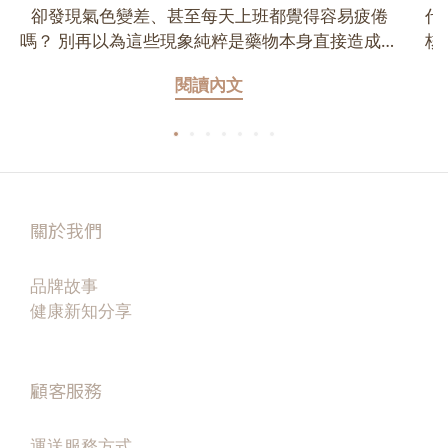
卻發現氣色變差、甚至每天上班都覺得容易疲倦
代
嗎？ 別再以為這些現象純粹是藥物本身直接造成的
核
副作用了。當食量大幅減少，身體會因為攝取的熱
菌相
閱讀內文
量與營養不足而進入「節能模式」，悄悄分解肌肉
無
作為能量來源，導致體內出現嚴重的營養斷層。這
皮
篇文章教你在吃不下的時候，如何精準補對蛋白質
氣
與微量營養素，避免體力變差與骨質流失，真正做
都
到減脂不減健康！ 一、定義與動機 1. 什麼是 GLP-
標
1？GLP-1 是人體腸道自然分泌的一種荷爾蒙，主要
管
關於我們
功能包括：延緩胃排空增加飽足感降低食慾幫助血
氣
糖穩定改善胰島素作用 目前醫療上使用的 GLP-1 類
放
品牌故事
藥物，是模仿人體天然 GLP-1 的作用，藉由延長飽
學
健康新知分享
足感來達到減重效果。常見適應症包括：肥胖症第
微
二型糖尿病代謝症候群胰島素阻抗 近年更有研究指
腺
出，GLP-1 可能對心血管疾病、脂肪肝與慢性發炎
顧客服務
具有改善效果。 2. 為什麼打瘦瘦針後更需要營養管
味
理？因為 GLP-1 最大的作用是「讓人吃得變少」。
下
許多人在施打後會出現：食量大幅下降一天只吃一
運送服務方式