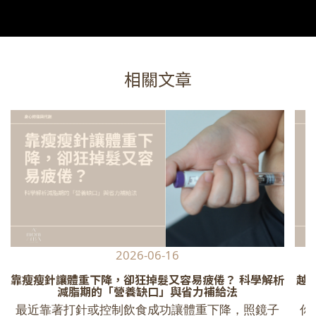
相關文章
2026-06-16
靠瘦瘦針讓體重下降，卻狂掉髮又容易疲倦？ 科學解析
越
減脂期的「營養缺口」與省力補給法
最近靠著打針或控制飲食成功讓體重下降，照鏡子
你