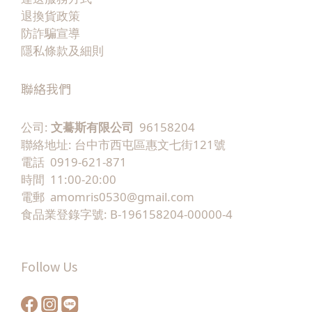
至兩餐容易噁心不想吃肉喝水不足容易脹氣 當熱量
（
退換貨政策
攝取過低時，身體雖然會減脂，但也會進入「節能
關
防詐騙宣導
模式」，導致：基礎代謝下降肌肉流失體力下降掉
分
隱私條款及細則
髮月經失調骨密度下降 研究指出，在快速減重過程
細菌
中，約有 11%～50% 的體重下降可能來自瘦肉組織
存
聯絡我們
（Lean Body Mass）流失。因此，GLP-1 的重點不
人
是「少吃」，而是「少吃時仍然吃對」。二、核心
相
公司:
文驀斯有限公司
96158204
知識 1. GLP-1 最容易缺乏的營養素（1）蛋白質蛋
聯絡地址: 台中市西屯區惠文七街121號
白質是最重要的核心營養。當熱量下降時，身體會
電話 0919-621-871
開始分解肌肉作為能量來源。若蛋白質不足，可能
時間 11:00-20:00
出現：肌肉流失代謝下降體力變差掉髮恢復力下
a
電郵 amomris0530@gmail.com
降 目前國際文獻建議，GLP-1 使用者每日蛋白質攝
產
食品業登錄字號: B-196158204-00000-4
取應至少達： 也就是體重 60 公斤者，每日約需 72
味
～96 克蛋白質。建議優先選擇：雞胸肉魚類雞蛋希
臘優格豆腐豆漿乳清蛋白 （2）膳食纖維GLP-1 常見
病
Follow Us
副作用之一是便秘。因胃排空變慢，加上進食量減
影
少，許多人纖維攝取不足。建議每日纖維攝取：25–
學
30 g/day可增加：燕麥地瓜奇亞籽蔬菜菇類豆類 若
情