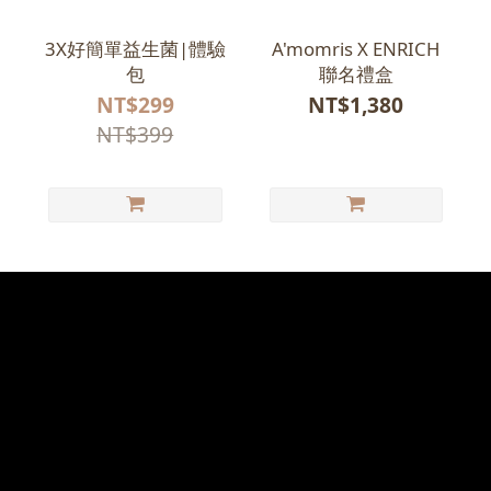
3X好簡單益生菌|體驗
A'momris X ENRICH
包
聯名禮盒
NT$299
NT$1,380
NT$399