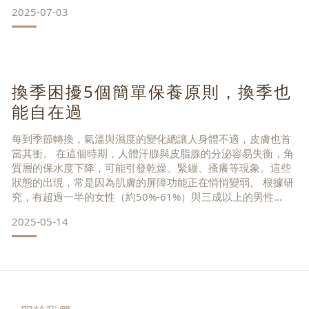
關。不過隨著年齡增長與生活作息影響，體內神經醯胺可能會
2025-07-03
慢慢減少，連帶讓我們容易感到失衡。什麼是神經醯胺?神經醯
胺（Ceramides）是一種具有親水與親油雙重特性的脂質，約
占細胞間脂質的 40–50%。在健康機能中，它就像一道「天然
換季困擾5個簡單保養原則，換季也
能自在過
每到季節轉換，氣溫與濕度的變化總讓人身體不適，皮膚也首
當其衝。 在這個時期，人體汗腺與皮脂腺的分泌容易失衡，角
質層的保水度下降，可能引發乾燥、緊繃、搔癢等現象。這些
狀態的出現，常是因為肌膚的屏障功能正在悄悄變弱。 根據研
究，有超過一半的女性（約50%-61%）與三成以上的男性
（30%-44%）曾經歷過敏感肌的困擾。 女性因荷爾蒙變化，更
2025-05-14
容易受到肌膚缺水與乾燥問題影響。 更值得關注的是，越是敏
感的肌膚狀態，越可能對心理層面產生連鎖反應。 根據國際期
刊統計，肌膚敏感程度與心理健康息息相關;當肌膚不穩