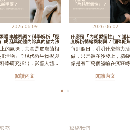
2026-06-09
2026-06-02
張體味越明顯？科學解析「壓
什麼是「內耗型個性」？腦
」成因與從體內除臭的省力法
度解析情緒機制與 7 個降低
方法
身上的氣味，其實是皮膚菌相
每到假日，明明什麼體力活
「排泄物」？現代微生物學與
做，只是躺在沙發上，腦袋
膚科學研究指出，影響人體氣
像是有千萬個齒輪在瘋狂轉
的核心並非汗液本身，而是存
不斷回放昨天的失誤、擔憂
閱讀內文
閱讀內文
在於皮膚表面的微生物菌相
的工作？ 你可能會氣自己為什麼
icrobiome） 關於體味的科
總是這麼悲觀、抗壓性這麼
真相：汗水本無味：異味源自
但請先停止自責，這一切真
皮膚表面數十億細菌分解汗腺
是你的性格有缺陷。科學研
皮脂分泌物後，產生的揮發性
出，這種過度反芻與自我懷
機化合物（VOCs）氣味會改
「內耗」狀態，其實是大腦
：遺傳、荷爾蒙、飲食、壓力
期壓力下「過度運作」的結
服務
聯絡我們
疾病，都會透過「菌相」這個
當你處在高壓環境時，大腦