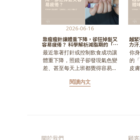
2026-06-16
靠瘦瘦針讓體重下降，卻狂掉髮又
越緊
容易疲倦？ 科學解析減脂期的「營
力汗
養缺口」與省力補給法
最近靠著打針或控制飲食成功讓
你
體重下降，照鏡子卻發現氣色變
的
差、甚至每天上班都覺得容易疲
皮
倦嗎？ 別再以為這些現象純粹是
味
閱讀內文
藥物本身直接造成的副作用了。
當食量大幅減少，身體會因為攝
（m
取的熱量與營養不足而進入「節
學
能模式」，悄悄分解肌肉作為能
於
量來源，導致體內出現嚴重的營
與
養斷層。這篇文章教你在吃不下
有
的時候，如何精準補對蛋白質與
變
關於我們
顧客
微量營養素，避免體力變差與骨
和