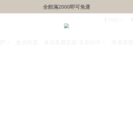
全館滿2000即可免運
$
TWD
們
會員制度
會員真實反饋-五星好評
專業實