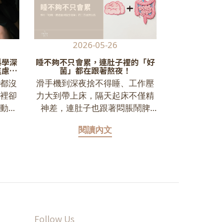
2026-05-26
20
科學深
睡不夠不只會累，連肚子裡的「好
躲避環境毒素
焦慮的
菌」都在跟著熬夜！
建立『微塑膠
都沒
滑手機到深夜捨不得睡、工作壓
每天認真挑
裡卻
力大到帶上床，隔天起床不僅精
是莫名發炎
動，
神差，連肚子也跟著悶脹鬧脾
自己哪裡沒做好了。
明天
氣？現代人常把「睡眠不足」當
生活中避無
閱讀內文
作辦公室生存的常態 ，以為只要
是引發慢性
低。
週末補個眠就能解決。但其實，
然躲不掉，
的不
睡眠的影響遠不只「精神好不
天焦慮。 這篇不教妳高難度的極
究指
好」這麼簡單 。越來越多科學研
端排毒，只
疑的
究指出，當你作息混亂時，你肚
菌微調」，
在長
子裡的「腸道菌生態」也會跟著
防護罩。把
果 。
大當機 。更可怕的是，腸道與大
去，真的可以
Follow Us
中的
腦是緊密連線的 ；當腸道發炎失
與動機 塑膠