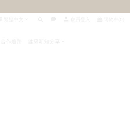
繁體中文
會員登入
購物車(0)
體合作通路
健康新知分享