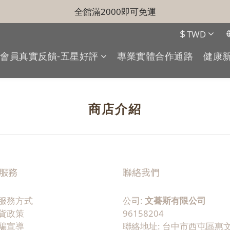
全館滿2000即可免運
$
TWD
會員真實反饋-五星好評
專業實體合作通路
健康
商店介紹
服務
聯絡我們
服務方式
公司:
文驀斯有限公司
貨政策
96158204
騙宣導
聯絡地址: 台中市西屯區惠